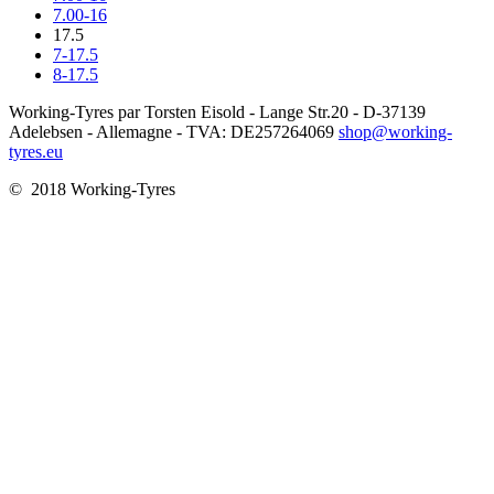
7.00-16
17.5
7-17.5
8-17.5
Working-Tyres par Torsten Eisold - Lange Str.20 - D-37139
Adelebsen - Allemagne - TVA: DE257264069
shop@working-
tyres.eu
© 2018 Working-Tyres