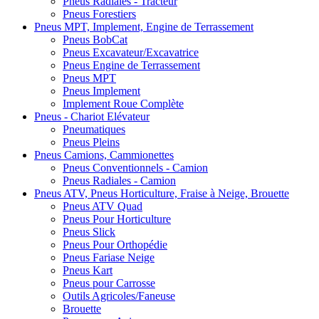
Pneus Radiales - Tracteur
Pneus Forestiers
Pneus MPT, Implement, Engine de Terrassement
Pneus BobCat
Pneus Excavateur/Excavatrice
Pneus Engine de Terrassement
Pneus MPT
Pneus Implement
Implement Roue Complète
Pneus - Chariot Elévateur
Pneumatiques
Pneus Pleins
Pneus Camions, Cammionettes
Pneus Conventionnels - Camion
Pneus Radiales - Camion
Pneus ATV, Pneus Horticulture, Fraise à Neige, Brouette
Pneus ATV Quad
Pneus Pour Horticulture
Pneus Slick
Pneus Pour Orthopédie
Pneus Fariase Neige
Pneus Kart
Pneus pour Carrosse
Outils Agricoles/Faneuse
Brouette