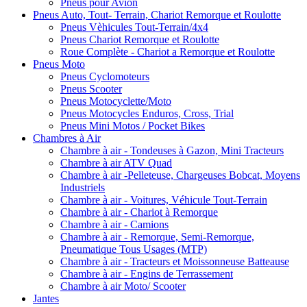
Pneus pour Avion
Pneus Auto, Tout- Terrain, Chariot Remorque et Roulotte
Pneus Vèhicules Tout-Terrain/4x4
Pneus Chariot Remorque et Roulotte
Roue Complète - Chariot a Remorque et Roulotte
Pneus Moto
Pneus Cyclomoteurs
Pneus Scooter
Pneus Motocyclette/Moto
Pneus Motocycles Enduros, Cross, Trial
Pneus Mini Motos / Pocket Bikes
Chambres à Air
Chambre à air - Tondeuses à Gazon, Mini Tracteurs
Chambre à air ATV Quad
Chambre à air -Pelleteuse, Chargeuses Bobcat, Moyens
Industriels
Chambre à air - Voitures, Véhicule Tout-Terrain
Chambre à air - Chariot à Remorque
Chambre à air - Camions
Chambre à air - Remorque, Semi-Remorque,
Pneumatique Tous Usages (MTP)
Chambre à air - Tracteurs et Moissonneuse Batteause
Chambre à air - Engins de Terrassement
Chambre à air Moto/ Scooter
Jantes