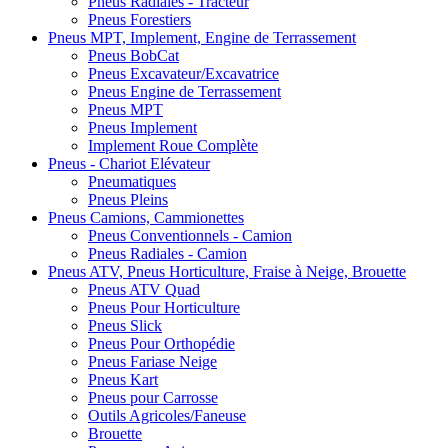
Pneus Radiales - Tracteur
Pneus Forestiers
Pneus MPT, Implement, Engine de Terrassement
Pneus BobCat
Pneus Excavateur/Excavatrice
Pneus Engine de Terrassement
Pneus MPT
Pneus Implement
Implement Roue Complète
Pneus - Chariot Elévateur
Pneumatiques
Pneus Pleins
Pneus Camions, Cammionettes
Pneus Conventionnels - Camion
Pneus Radiales - Camion
Pneus ATV, Pneus Horticulture, Fraise à Neige, Brouette
Pneus ATV Quad
Pneus Pour Horticulture
Pneus Slick
Pneus Pour Orthopédie
Pneus Fariase Neige
Pneus Kart
Pneus pour Carrosse
Outils Agricoles/Faneuse
Brouette