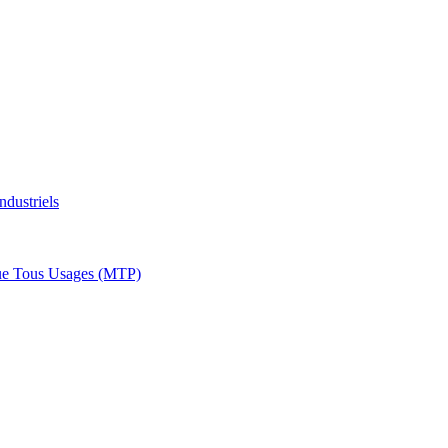
ndustriels
ue Tous Usages (MTP)