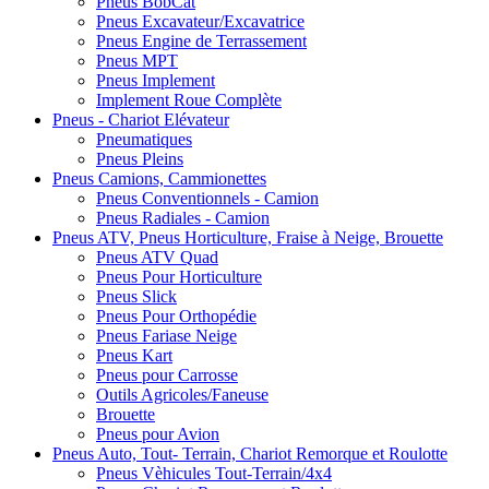
Pneus BobCat
Pneus Excavateur/Excavatrice
Pneus Engine de Terrassement
Pneus MPT
Pneus Implement
Implement Roue Complète
Pneus - Chariot Elévateur
Pneumatiques
Pneus Pleins
Pneus Camions, Cammionettes
Pneus Conventionnels - Camion
Pneus Radiales - Camion
Pneus ATV, Pneus Horticulture, Fraise à Neige, Brouette
Pneus ATV Quad
Pneus Pour Horticulture
Pneus Slick
Pneus Pour Orthopédie
Pneus Fariase Neige
Pneus Kart
Pneus pour Carrosse
Outils Agricoles/Faneuse
Brouette
Pneus pour Avion
Pneus Auto, Tout- Terrain, Chariot Remorque et Roulotte
Pneus Vèhicules Tout-Terrain/4x4