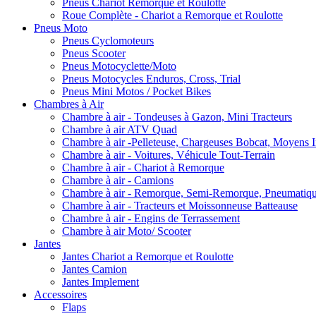
Pneus Chariot Remorque et Roulotte
Roue Complète - Chariot a Remorque et Roulotte
Pneus Moto
Pneus Cyclomoteurs
Pneus Scooter
Pneus Motocyclette/Moto
Pneus Motocycles Enduros, Cross, Trial
Pneus Mini Motos / Pocket Bikes
Chambres à Air
Chambre à air - Tondeuses à Gazon, Mini Tracteurs
Chambre à air ATV Quad
Chambre à air -Pelleteuse, Chargeuses Bobcat, Moyens I
Chambre à air - Voitures, Véhicule Tout-Terrain
Chambre à air - Chariot à Remorque
Chambre à air - Camions
Chambre à air - Remorque, Semi-Remorque, Pneumatiq
Chambre à air - Tracteurs et Moissonneuse Batteause
Chambre à air - Engins de Terrassement
Chambre à air Moto/ Scooter
Jantes
Jantes Chariot a Remorque et Roulotte
Jantes Camion
Jantes Implement
Accessoires
Flaps