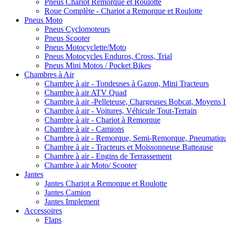
Pneus Chariot Remorque et Roulotte
Roue Complète - Chariot a Remorque et Roulotte
Pneus Moto
Pneus Cyclomoteurs
Pneus Scooter
Pneus Motocyclette/Moto
Pneus Motocycles Enduros, Cross, Trial
Pneus Mini Motos / Pocket Bikes
Chambres à Air
Chambre à air - Tondeuses à Gazon, Mini Tracteurs
Chambre à air ATV Quad
Chambre à air -Pelleteuse, Chargeuses Bobcat, Moyens I
Chambre à air - Voitures, Véhicule Tout-Terrain
Chambre à air - Chariot à Remorque
Chambre à air - Camions
Chambre à air - Remorque, Semi-Remorque, Pneumatiq
Chambre à air - Tracteurs et Moissonneuse Batteause
Chambre à air - Engins de Terrassement
Chambre à air Moto/ Scooter
Jantes
Jantes Chariot a Remorque et Roulotte
Jantes Camion
Jantes Implement
Accessoires
Flaps