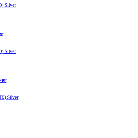
er
ver