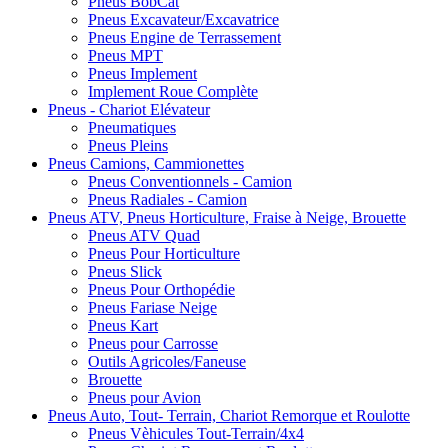
Pneus BobCat
Pneus Excavateur/Excavatrice
Pneus Engine de Terrassement
Pneus MPT
Pneus Implement
Implement Roue Complète
Pneus - Chariot Elévateur
Pneumatiques
Pneus Pleins
Pneus Camions, Cammionettes
Pneus Conventionnels - Camion
Pneus Radiales - Camion
Pneus ATV, Pneus Horticulture, Fraise à Neige, Brouette
Pneus ATV Quad
Pneus Pour Horticulture
Pneus Slick
Pneus Pour Orthopédie
Pneus Fariase Neige
Pneus Kart
Pneus pour Carrosse
Outils Agricoles/Faneuse
Brouette
Pneus pour Avion
Pneus Auto, Tout- Terrain, Chariot Remorque et Roulotte
Pneus Vèhicules Tout-Terrain/4x4