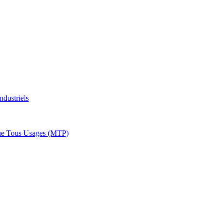
ndustriels
ue Tous Usages (MTP)