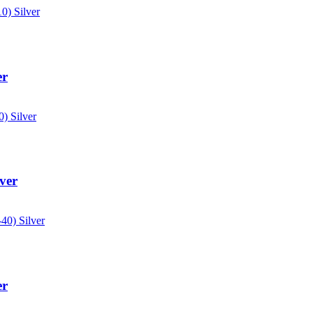
er
lver
er