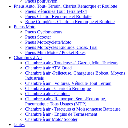
Pneus pour Avion
Pneus Auto, Tout- Terrain, Chariot Remorque et Roulotte
Pneus Vèhicules Tout-Terrain/4x4
Pneus Chariot Remorque et Roulotte
Roue Complète - Chariot a Remorque et Roulotte
Pneus Moto
Pneus Cyclomoteurs
Pneus Scooter
Pneus Motocyclette/Moto
Pneus Motocycles Enduros, Cross, Trial
Pneus Mini Motos / Pocket Bikes
Chambres à Air
Chambre à air - Tondeuses à Gazon, Mini Tracteurs
Chambre à air ATV Quad
Chambre à air -Pelleteuse, Chargeuses Bobcat, Moyens
Industriels
Chambre à air - Voitures, Véhicule Tout-Terrain
Chambre à air - Chariot à Remorque
Chambre à air - Camions
Chambre à air - Remorque, Semi-Remorque,
Pneumatique Tous Usages (MTP)
Chambre à air - Tracteurs et Moissonneuse Batteause
Chambre à air - Engins de Terrassement
Chambre à air Moto/ Scooter
Jantes