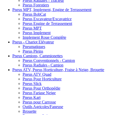
Pneus Radiales - Tracteur
Pneus Forestiers
Pneus MPT, Implement, Engine de Terrassement
Pneus BobCat
Pneus Excavateur/Excavatrice
Pneus Engine de Terrassement
Pneus MPT
Pneus Implement
Implement Roue Complète
Pneus - Chariot Elévateur
Pneumatiques
Pneus Pleins
Pneus Camions, Cammionettes
Pneus Conventionnels - Camion
Pneus Radiales - Camion
Pneus ATV, Pneus Horticulture, Fraise à Neige, Brouette
Pneus ATV Quad
Pneus Pour Horticulture
Pneus Slick
Pneus Pour Orthopédie
Pneus Fariase Neige
Pneus Kart
Pneus pour Carrosse
Outils Agricoles/Faneuse
Brouette