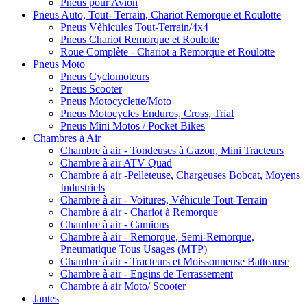
Pneus pour Avion
Pneus Auto, Tout- Terrain, Chariot Remorque et Roulotte
Pneus Vèhicules Tout-Terrain/4x4
Pneus Chariot Remorque et Roulotte
Roue Complète - Chariot a Remorque et Roulotte
Pneus Moto
Pneus Cyclomoteurs
Pneus Scooter
Pneus Motocyclette/Moto
Pneus Motocycles Enduros, Cross, Trial
Pneus Mini Motos / Pocket Bikes
Chambres à Air
Chambre à air - Tondeuses à Gazon, Mini Tracteurs
Chambre à air ATV Quad
Chambre à air -Pelleteuse, Chargeuses Bobcat, Moyens
Industriels
Chambre à air - Voitures, Véhicule Tout-Terrain
Chambre à air - Chariot à Remorque
Chambre à air - Camions
Chambre à air - Remorque, Semi-Remorque,
Pneumatique Tous Usages (MTP)
Chambre à air - Tracteurs et Moissonneuse Batteause
Chambre à air - Engins de Terrassement
Chambre à air Moto/ Scooter
Jantes