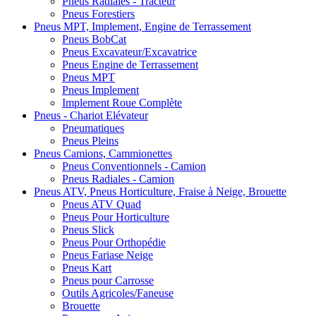
Pneus Radiales - Tracteur
Pneus Forestiers
Pneus MPT, Implement, Engine de Terrassement
Pneus BobCat
Pneus Excavateur/Excavatrice
Pneus Engine de Terrassement
Pneus MPT
Pneus Implement
Implement Roue Complète
Pneus - Chariot Elévateur
Pneumatiques
Pneus Pleins
Pneus Camions, Cammionettes
Pneus Conventionnels - Camion
Pneus Radiales - Camion
Pneus ATV, Pneus Horticulture, Fraise à Neige, Brouette
Pneus ATV Quad
Pneus Pour Horticulture
Pneus Slick
Pneus Pour Orthopédie
Pneus Fariase Neige
Pneus Kart
Pneus pour Carrosse
Outils Agricoles/Faneuse
Brouette