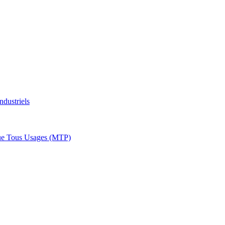
ndustriels
ue Tous Usages (MTP)