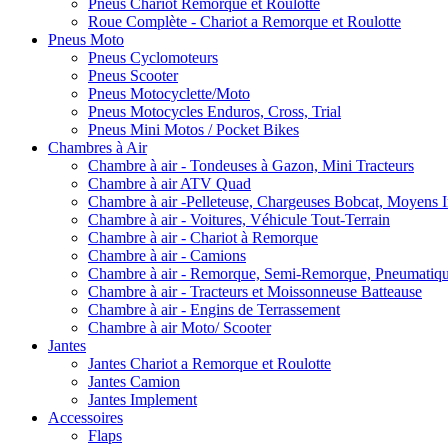
Pneus Chariot Remorque et Roulotte
Roue Complète - Chariot a Remorque et Roulotte
Pneus Moto
Pneus Cyclomoteurs
Pneus Scooter
Pneus Motocyclette/Moto
Pneus Motocycles Enduros, Cross, Trial
Pneus Mini Motos / Pocket Bikes
Chambres à Air
Chambre à air - Tondeuses à Gazon, Mini Tracteurs
Chambre à air ATV Quad
Chambre à air -Pelleteuse, Chargeuses Bobcat, Moyens I
Chambre à air - Voitures, Véhicule Tout-Terrain
Chambre à air - Chariot à Remorque
Chambre à air - Camions
Chambre à air - Remorque, Semi-Remorque, Pneumatiq
Chambre à air - Tracteurs et Moissonneuse Batteause
Chambre à air - Engins de Terrassement
Chambre à air Moto/ Scooter
Jantes
Jantes Chariot a Remorque et Roulotte
Jantes Camion
Jantes Implement
Accessoires
Flaps