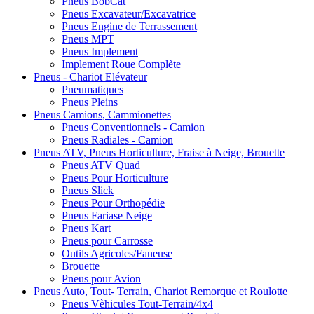
Pneus BobCat
Pneus Excavateur/Excavatrice
Pneus Engine de Terrassement
Pneus MPT
Pneus Implement
Implement Roue Complète
Pneus - Chariot Elévateur
Pneumatiques
Pneus Pleins
Pneus Camions, Cammionettes
Pneus Conventionnels - Camion
Pneus Radiales - Camion
Pneus ATV, Pneus Horticulture, Fraise à Neige, Brouette
Pneus ATV Quad
Pneus Pour Horticulture
Pneus Slick
Pneus Pour Orthopédie
Pneus Fariase Neige
Pneus Kart
Pneus pour Carrosse
Outils Agricoles/Faneuse
Brouette
Pneus pour Avion
Pneus Auto, Tout- Terrain, Chariot Remorque et Roulotte
Pneus Vèhicules Tout-Terrain/4x4