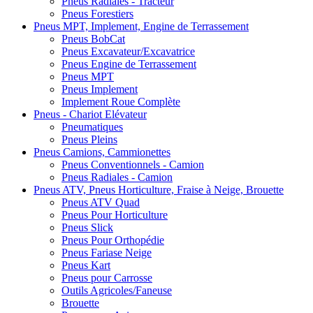
Pneus Radiales - Tracteur
Pneus Forestiers
Pneus MPT, Implement, Engine de Terrassement
Pneus BobCat
Pneus Excavateur/Excavatrice
Pneus Engine de Terrassement
Pneus MPT
Pneus Implement
Implement Roue Complète
Pneus - Chariot Elévateur
Pneumatiques
Pneus Pleins
Pneus Camions, Cammionettes
Pneus Conventionnels - Camion
Pneus Radiales - Camion
Pneus ATV, Pneus Horticulture, Fraise à Neige, Brouette
Pneus ATV Quad
Pneus Pour Horticulture
Pneus Slick
Pneus Pour Orthopédie
Pneus Fariase Neige
Pneus Kart
Pneus pour Carrosse
Outils Agricoles/Faneuse
Brouette