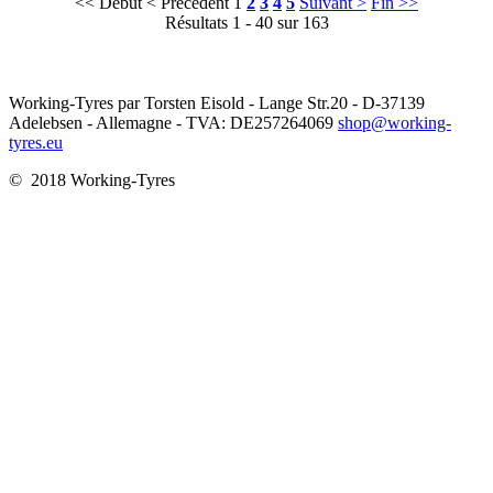
<< Début
< Précédent
1
2
3
4
5
Suivant >
Fin >>
Résultats 1 - 40 sur 163
Working-Tyres par Torsten Eisold - Lange Str.20 - D-37139
Adelebsen - Allemagne - TVA: DE257264069
shop@working-
tyres.eu
© 2018 Working-Tyres