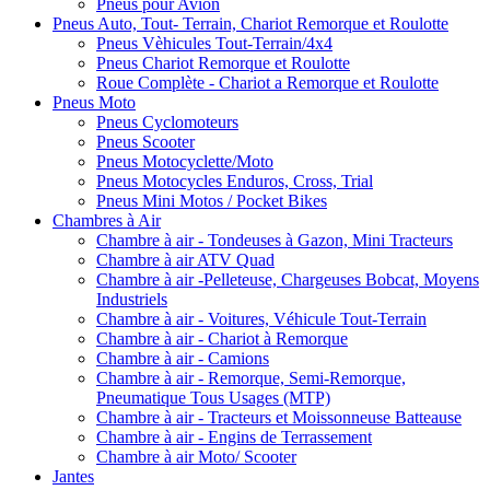
Pneus pour Avion
Pneus Auto, Tout- Terrain, Chariot Remorque et Roulotte
Pneus Vèhicules Tout-Terrain/4x4
Pneus Chariot Remorque et Roulotte
Roue Complète - Chariot a Remorque et Roulotte
Pneus Moto
Pneus Cyclomoteurs
Pneus Scooter
Pneus Motocyclette/Moto
Pneus Motocycles Enduros, Cross, Trial
Pneus Mini Motos / Pocket Bikes
Chambres à Air
Chambre à air - Tondeuses à Gazon, Mini Tracteurs
Chambre à air ATV Quad
Chambre à air -Pelleteuse, Chargeuses Bobcat, Moyens
Industriels
Chambre à air - Voitures, Véhicule Tout-Terrain
Chambre à air - Chariot à Remorque
Chambre à air - Camions
Chambre à air - Remorque, Semi-Remorque,
Pneumatique Tous Usages (MTP)
Chambre à air - Tracteurs et Moissonneuse Batteause
Chambre à air - Engins de Terrassement
Chambre à air Moto/ Scooter
Jantes