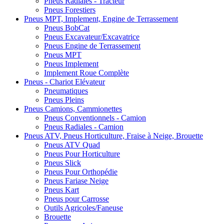
Pneus Radiales - Tracteur
Pneus Forestiers
Pneus MPT, Implement, Engine de Terrassement
Pneus BobCat
Pneus Excavateur/Excavatrice
Pneus Engine de Terrassement
Pneus MPT
Pneus Implement
Implement Roue Complète
Pneus - Chariot Elévateur
Pneumatiques
Pneus Pleins
Pneus Camions, Cammionettes
Pneus Conventionnels - Camion
Pneus Radiales - Camion
Pneus ATV, Pneus Horticulture, Fraise à Neige, Brouette
Pneus ATV Quad
Pneus Pour Horticulture
Pneus Slick
Pneus Pour Orthopédie
Pneus Fariase Neige
Pneus Kart
Pneus pour Carrosse
Outils Agricoles/Faneuse
Brouette