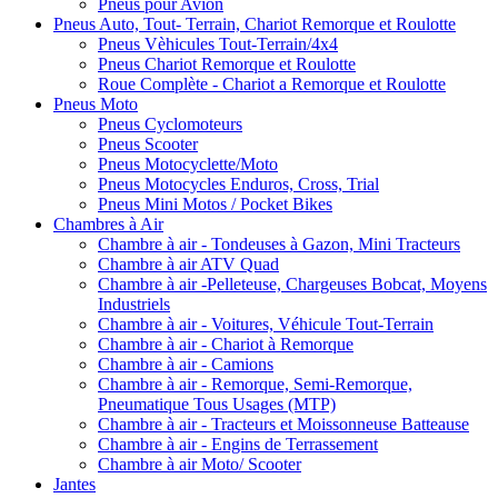
Pneus pour Avion
Pneus Auto, Tout- Terrain, Chariot Remorque et Roulotte
Pneus Vèhicules Tout-Terrain/4x4
Pneus Chariot Remorque et Roulotte
Roue Complète - Chariot a Remorque et Roulotte
Pneus Moto
Pneus Cyclomoteurs
Pneus Scooter
Pneus Motocyclette/Moto
Pneus Motocycles Enduros, Cross, Trial
Pneus Mini Motos / Pocket Bikes
Chambres à Air
Chambre à air - Tondeuses à Gazon, Mini Tracteurs
Chambre à air ATV Quad
Chambre à air -Pelleteuse, Chargeuses Bobcat, Moyens
Industriels
Chambre à air - Voitures, Véhicule Tout-Terrain
Chambre à air - Chariot à Remorque
Chambre à air - Camions
Chambre à air - Remorque, Semi-Remorque,
Pneumatique Tous Usages (MTP)
Chambre à air - Tracteurs et Moissonneuse Batteause
Chambre à air - Engins de Terrassement
Chambre à air Moto/ Scooter
Jantes