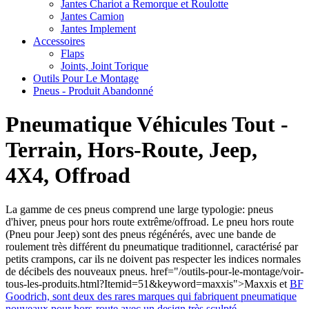
Jantes Chariot a Remorque et Roulotte
Jantes Camion
Jantes Implement
Accessoires
Flaps
Joints, Joint Torique
Outils Pour Le Montage
Pneus - Produit Abandonné
Pneumatique Véhicules Tout -
Terrain, Hors-Route, Jeep,
4X4, Offroad
La gamme de ces pneus comprend une large typologie: pneus
d'hiver, pneus pour hors route extrême/offroad. Le pneu hors route
(Pneu pour Jeep) sont des pneus régénérés, avec une bande de
roulement très différent du pneumatique traditionnel, caractérisé par
petits crampons, car ils ne doivent pas respecter les indices normales
de décibels des nouveaux pneus. href="/outils-pour-le-montage/voir-
tous-les-produits.html?Itemid=51&keyword=maxxis">Maxxis et
BF
Goodrich,
sont deux des rares marques qui fabriquent pneumatique
nouveaux pour hors-route avec un design très sculpté.