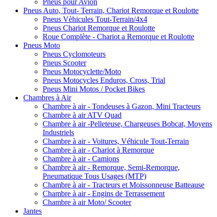
Pneus pour Avion
Pneus Auto, Tout- Terrain, Chariot Remorque et Roulotte
Pneus Vèhicules Tout-Terrain/4x4
Pneus Chariot Remorque et Roulotte
Roue Complète - Chariot a Remorque et Roulotte
Pneus Moto
Pneus Cyclomoteurs
Pneus Scooter
Pneus Motocyclette/Moto
Pneus Motocycles Enduros, Cross, Trial
Pneus Mini Motos / Pocket Bikes
Chambres à Air
Chambre à air - Tondeuses à Gazon, Mini Tracteurs
Chambre à air ATV Quad
Chambre à air -Pelleteuse, Chargeuses Bobcat, Moyens
Industriels
Chambre à air - Voitures, Véhicule Tout-Terrain
Chambre à air - Chariot à Remorque
Chambre à air - Camions
Chambre à air - Remorque, Semi-Remorque,
Pneumatique Tous Usages (MTP)
Chambre à air - Tracteurs et Moissonneuse Batteause
Chambre à air - Engins de Terrassement
Chambre à air Moto/ Scooter
Jantes