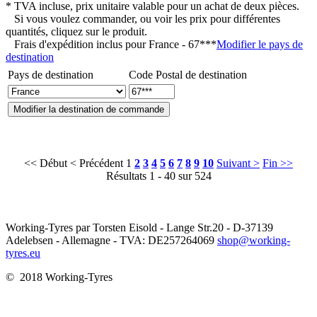
* TVA incluse, prix unitaire valable pour un achat de deux pièces.
Si vous voulez commander, ou voir les prix pour différentes
quantités, cliquez sur le produit.
Frais d'expédition inclus pour
France - 67***
Modifier le pays de
destination
Pays de destination
Code Postal de destination
<< Début
< Précédent
1
2
3
4
5
6
7
8
9
10
Suivant >
Fin >>
Résultats 1 - 40 sur 524
Working-Tyres par Torsten Eisold - Lange Str.20 - D-37139
Adelebsen - Allemagne - TVA: DE257264069
shop@working-
tyres.eu
© 2018 Working-Tyres