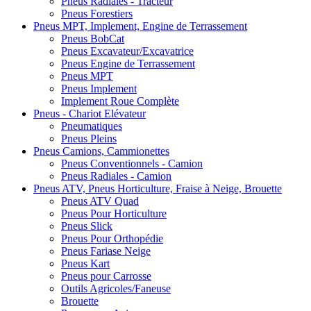
Pneus Radiales - Tracteur
Pneus Forestiers
Pneus MPT, Implement, Engine de Terrassement
Pneus BobCat
Pneus Excavateur/Excavatrice
Pneus Engine de Terrassement
Pneus MPT
Pneus Implement
Implement Roue Complète
Pneus - Chariot Elévateur
Pneumatiques
Pneus Pleins
Pneus Camions, Cammionettes
Pneus Conventionnels - Camion
Pneus Radiales - Camion
Pneus ATV, Pneus Horticulture, Fraise à Neige, Brouette
Pneus ATV Quad
Pneus Pour Horticulture
Pneus Slick
Pneus Pour Orthopédie
Pneus Fariase Neige
Pneus Kart
Pneus pour Carrosse
Outils Agricoles/Faneuse
Brouette