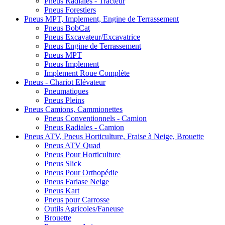
Pneus Radiales - Tracteur
Pneus Forestiers
Pneus MPT, Implement, Engine de Terrassement
Pneus BobCat
Pneus Excavateur/Excavatrice
Pneus Engine de Terrassement
Pneus MPT
Pneus Implement
Implement Roue Complète
Pneus - Chariot Elévateur
Pneumatiques
Pneus Pleins
Pneus Camions, Cammionettes
Pneus Conventionnels - Camion
Pneus Radiales - Camion
Pneus ATV, Pneus Horticulture, Fraise à Neige, Brouette
Pneus ATV Quad
Pneus Pour Horticulture
Pneus Slick
Pneus Pour Orthopédie
Pneus Fariase Neige
Pneus Kart
Pneus pour Carrosse
Outils Agricoles/Faneuse
Brouette