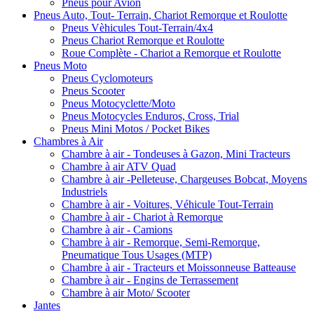
Pneus pour Avion
Pneus Auto, Tout- Terrain, Chariot Remorque et Roulotte
Pneus Vèhicules Tout-Terrain/4x4
Pneus Chariot Remorque et Roulotte
Roue Complète - Chariot a Remorque et Roulotte
Pneus Moto
Pneus Cyclomoteurs
Pneus Scooter
Pneus Motocyclette/Moto
Pneus Motocycles Enduros, Cross, Trial
Pneus Mini Motos / Pocket Bikes
Chambres à Air
Chambre à air - Tondeuses à Gazon, Mini Tracteurs
Chambre à air ATV Quad
Chambre à air -Pelleteuse, Chargeuses Bobcat, Moyens
Industriels
Chambre à air - Voitures, Véhicule Tout-Terrain
Chambre à air - Chariot à Remorque
Chambre à air - Camions
Chambre à air - Remorque, Semi-Remorque,
Pneumatique Tous Usages (MTP)
Chambre à air - Tracteurs et Moissonneuse Batteause
Chambre à air - Engins de Terrassement
Chambre à air Moto/ Scooter
Jantes