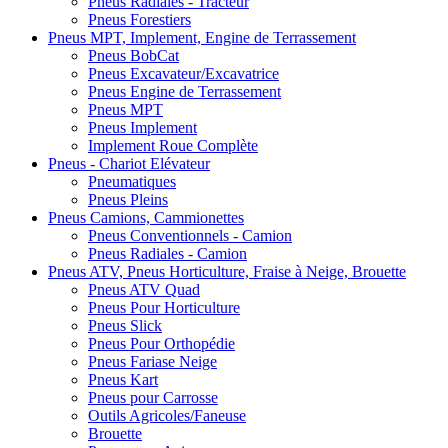
Pneus Radiales - Tracteur
Pneus Forestiers
Pneus MPT, Implement, Engine de Terrassement
Pneus BobCat
Pneus Excavateur/Excavatrice
Pneus Engine de Terrassement
Pneus MPT
Pneus Implement
Implement Roue Complète
Pneus - Chariot Elévateur
Pneumatiques
Pneus Pleins
Pneus Camions, Cammionettes
Pneus Conventionnels - Camion
Pneus Radiales - Camion
Pneus ATV, Pneus Horticulture, Fraise à Neige, Brouette
Pneus ATV Quad
Pneus Pour Horticulture
Pneus Slick
Pneus Pour Orthopédie
Pneus Fariase Neige
Pneus Kart
Pneus pour Carrosse
Outils Agricoles/Faneuse
Brouette