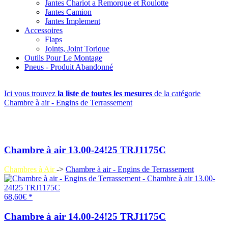
Jantes Chariot a Remorque et Roulotte
Jantes Camion
Jantes Implement
Accessoires
Flaps
Joints, Joint Torique
Outils Pour Le Montage
Pneus - Produit Abandonné
Ici vous trouvez
la liste de toutes les mesures
de la catégorie
Chambre à air - Engins de Terrassement
Chambre à air 13.00-24!25 TRJ1175C
Chambres à Air
->
Chambre à air - Engins de Terrassement
68,60€ *
Chambre à air 14.00-24!25 TRJ1175C