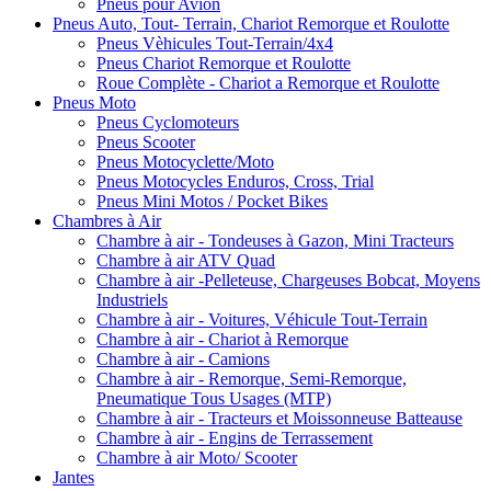
Pneus pour Avion
Pneus Auto, Tout- Terrain, Chariot Remorque et Roulotte
Pneus Vèhicules Tout-Terrain/4x4
Pneus Chariot Remorque et Roulotte
Roue Complète - Chariot a Remorque et Roulotte
Pneus Moto
Pneus Cyclomoteurs
Pneus Scooter
Pneus Motocyclette/Moto
Pneus Motocycles Enduros, Cross, Trial
Pneus Mini Motos / Pocket Bikes
Chambres à Air
Chambre à air - Tondeuses à Gazon, Mini Tracteurs
Chambre à air ATV Quad
Chambre à air -Pelleteuse, Chargeuses Bobcat, Moyens
Industriels
Chambre à air - Voitures, Véhicule Tout-Terrain
Chambre à air - Chariot à Remorque
Chambre à air - Camions
Chambre à air - Remorque, Semi-Remorque,
Pneumatique Tous Usages (MTP)
Chambre à air - Tracteurs et Moissonneuse Batteause
Chambre à air - Engins de Terrassement
Chambre à air Moto/ Scooter
Jantes