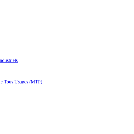
ndustriels
ue Tous Usages (MTP)