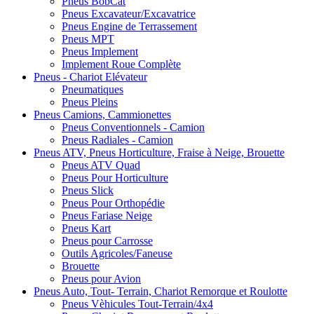
Pneus BobCat
Pneus Excavateur/Excavatrice
Pneus Engine de Terrassement
Pneus MPT
Pneus Implement
Implement Roue Complète
Pneus - Chariot Elévateur
Pneumatiques
Pneus Pleins
Pneus Camions, Cammionettes
Pneus Conventionnels - Camion
Pneus Radiales - Camion
Pneus ATV, Pneus Horticulture, Fraise à Neige, Brouette
Pneus ATV Quad
Pneus Pour Horticulture
Pneus Slick
Pneus Pour Orthopédie
Pneus Fariase Neige
Pneus Kart
Pneus pour Carrosse
Outils Agricoles/Faneuse
Brouette
Pneus pour Avion
Pneus Auto, Tout- Terrain, Chariot Remorque et Roulotte
Pneus Vèhicules Tout-Terrain/4x4