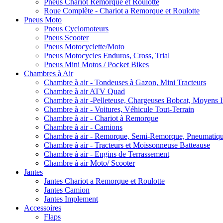
Pneus Chariot Remorque et Roulotte
Roue Complète - Chariot a Remorque et Roulotte
Pneus Moto
Pneus Cyclomoteurs
Pneus Scooter
Pneus Motocyclette/Moto
Pneus Motocycles Enduros, Cross, Trial
Pneus Mini Motos / Pocket Bikes
Chambres à Air
Chambre à air - Tondeuses à Gazon, Mini Tracteurs
Chambre à air ATV Quad
Chambre à air -Pelleteuse, Chargeuses Bobcat, Moyens I
Chambre à air - Voitures, Véhicule Tout-Terrain
Chambre à air - Chariot à Remorque
Chambre à air - Camions
Chambre à air - Remorque, Semi-Remorque, Pneumatiq
Chambre à air - Tracteurs et Moissonneuse Batteause
Chambre à air - Engins de Terrassement
Chambre à air Moto/ Scooter
Jantes
Jantes Chariot a Remorque et Roulotte
Jantes Camion
Jantes Implement
Accessoires
Flaps