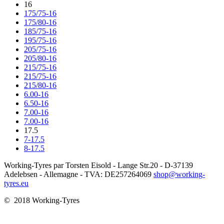
16
175/75-16
175/80-16
185/75-16
195/75-16
205/75-16
205/80-16
215/75-16
215/75-16
215/80-16
6.00-16
6.50-16
7.00-16
7.00-16
17.5
7-17.5
8-17.5
Working-Tyres par Torsten Eisold - Lange Str.20 - D-37139
Adelebsen - Allemagne - TVA: DE257264069
shop@working-
tyres.eu
© 2018 Working-Tyres