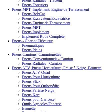
Pneus Radiales - Tracteur
Pneus Forestiers
Pneus MPT, Implement, Engine de Terrassement
Pneus BobCat
Pneus Excavateur/Excavatrice
Pneus Engine de Terrassement
Pneus MPT
Pneus Implement
Implement Roue Complète
Pneus - Chariot Elévateur
Pneumatiques
Pneus Pleins
Pneus Camions, Cammionettes
Pneus Conventionnels - Camion
Pneus Radiales - Camion
Pneus ATV, Pneus Horticulture, Fraise à Neige, Brouette
Pneus ATV Quad
Pneus Pour Horticulture
Pneus Slick
Pneus Pour Orthopédie
Pneus Fariase Neige
Pneus Kart
Pneus pour Carrosse
Outils Agricoles/Faneuse
Brouette