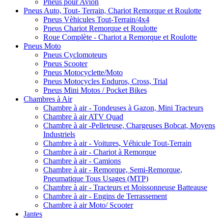
Pneus pour Avion
Pneus Auto, Tout- Terrain, Chariot Remorque et Roulotte
Pneus Vèhicules Tout-Terrain/4x4
Pneus Chariot Remorque et Roulotte
Roue Complète - Chariot a Remorque et Roulotte
Pneus Moto
Pneus Cyclomoteurs
Pneus Scooter
Pneus Motocyclette/Moto
Pneus Motocycles Enduros, Cross, Trial
Pneus Mini Motos / Pocket Bikes
Chambres à Air
Chambre à air - Tondeuses à Gazon, Mini Tracteurs
Chambre à air ATV Quad
Chambre à air -Pelleteuse, Chargeuses Bobcat, Moyens
Industriels
Chambre à air - Voitures, Véhicule Tout-Terrain
Chambre à air - Chariot à Remorque
Chambre à air - Camions
Chambre à air - Remorque, Semi-Remorque,
Pneumatique Tous Usages (MTP)
Chambre à air - Tracteurs et Moissonneuse Batteause
Chambre à air - Engins de Terrassement
Chambre à air Moto/ Scooter
Jantes