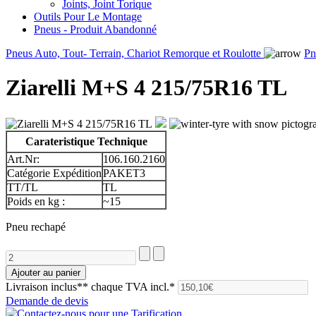
Joints, Joint Torique
Outils Pour Le Montage
Pneus - Produit Abandonné
Pneus Auto, Tout- Terrain, Chariot Remorque et Roulotte
Pn
Ziarelli M+S 4 215/75R16 TL
Carateristique Technique
Art.Nr:
106.160.2160
Catégorie Expédition
PAKET3
TT/TL
TL
Poids en kg :
~15
Pneu rechapé
Livraison inclus**
chaque TVA incl.*
Demande de devis