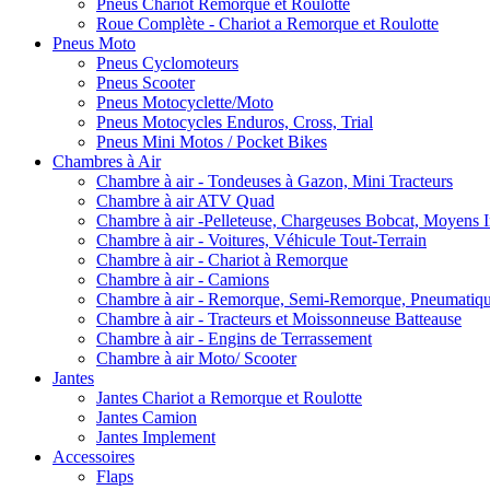
Pneus Chariot Remorque et Roulotte
Roue Complète - Chariot a Remorque et Roulotte
Pneus Moto
Pneus Cyclomoteurs
Pneus Scooter
Pneus Motocyclette/Moto
Pneus Motocycles Enduros, Cross, Trial
Pneus Mini Motos / Pocket Bikes
Chambres à Air
Chambre à air - Tondeuses à Gazon, Mini Tracteurs
Chambre à air ATV Quad
Chambre à air -Pelleteuse, Chargeuses Bobcat, Moyens I
Chambre à air - Voitures, Véhicule Tout-Terrain
Chambre à air - Chariot à Remorque
Chambre à air - Camions
Chambre à air - Remorque, Semi-Remorque, Pneumatiq
Chambre à air - Tracteurs et Moissonneuse Batteause
Chambre à air - Engins de Terrassement
Chambre à air Moto/ Scooter
Jantes
Jantes Chariot a Remorque et Roulotte
Jantes Camion
Jantes Implement
Accessoires
Flaps