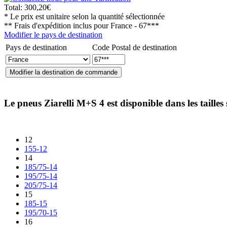
Total:
300,20€
* Le prix est unitaire selon la quantité sélectionnée
** Frais d'expédition inclus pour
France - 67***
Modifier le pays de destination
Pays de destination
Code Postal de destination
Le pneus
Ziarelli M+S 4
est disponible dans les tailles
12
155-12
14
185/75-14
195/75-14
205/75-14
15
185-15
195/70-15
16