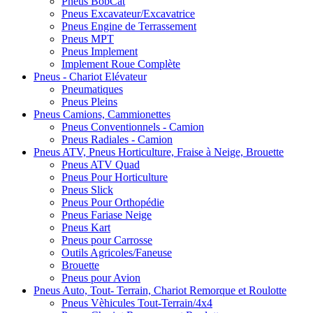
Pneus BobCat
Pneus Excavateur/Excavatrice
Pneus Engine de Terrassement
Pneus MPT
Pneus Implement
Implement Roue Complète
Pneus - Chariot Elévateur
Pneumatiques
Pneus Pleins
Pneus Camions, Cammionettes
Pneus Conventionnels - Camion
Pneus Radiales - Camion
Pneus ATV, Pneus Horticulture, Fraise à Neige, Brouette
Pneus ATV Quad
Pneus Pour Horticulture
Pneus Slick
Pneus Pour Orthopédie
Pneus Fariase Neige
Pneus Kart
Pneus pour Carrosse
Outils Agricoles/Faneuse
Brouette
Pneus pour Avion
Pneus Auto, Tout- Terrain, Chariot Remorque et Roulotte
Pneus Vèhicules Tout-Terrain/4x4