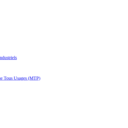
ndustriels
ue Tous Usages (MTP)