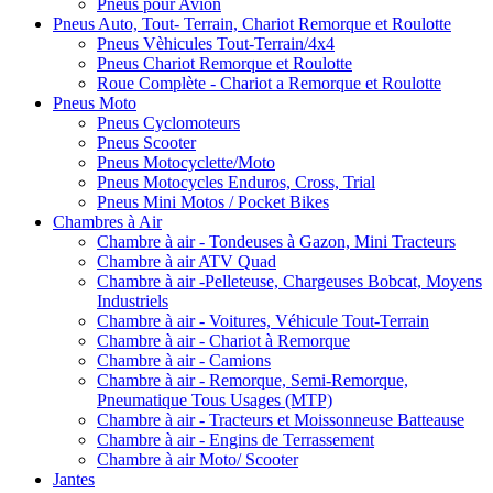
Pneus pour Avion
Pneus Auto, Tout- Terrain, Chariot Remorque et Roulotte
Pneus Vèhicules Tout-Terrain/4x4
Pneus Chariot Remorque et Roulotte
Roue Complète - Chariot a Remorque et Roulotte
Pneus Moto
Pneus Cyclomoteurs
Pneus Scooter
Pneus Motocyclette/Moto
Pneus Motocycles Enduros, Cross, Trial
Pneus Mini Motos / Pocket Bikes
Chambres à Air
Chambre à air - Tondeuses à Gazon, Mini Tracteurs
Chambre à air ATV Quad
Chambre à air -Pelleteuse, Chargeuses Bobcat, Moyens
Industriels
Chambre à air - Voitures, Véhicule Tout-Terrain
Chambre à air - Chariot à Remorque
Chambre à air - Camions
Chambre à air - Remorque, Semi-Remorque,
Pneumatique Tous Usages (MTP)
Chambre à air - Tracteurs et Moissonneuse Batteause
Chambre à air - Engins de Terrassement
Chambre à air Moto/ Scooter
Jantes