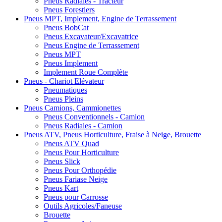
Pneus Radiales - Tracteur
Pneus Forestiers
Pneus MPT, Implement, Engine de Terrassement
Pneus BobCat
Pneus Excavateur/Excavatrice
Pneus Engine de Terrassement
Pneus MPT
Pneus Implement
Implement Roue Complète
Pneus - Chariot Elévateur
Pneumatiques
Pneus Pleins
Pneus Camions, Cammionettes
Pneus Conventionnels - Camion
Pneus Radiales - Camion
Pneus ATV, Pneus Horticulture, Fraise à Neige, Brouette
Pneus ATV Quad
Pneus Pour Horticulture
Pneus Slick
Pneus Pour Orthopédie
Pneus Fariase Neige
Pneus Kart
Pneus pour Carrosse
Outils Agricoles/Faneuse
Brouette