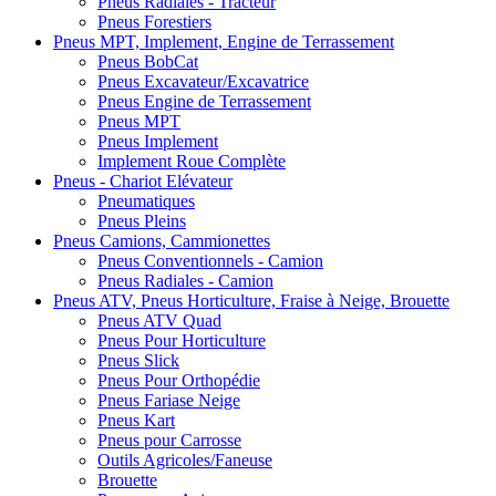
Pneus Radiales - Tracteur
Pneus Forestiers
Pneus MPT, Implement, Engine de Terrassement
Pneus BobCat
Pneus Excavateur/Excavatrice
Pneus Engine de Terrassement
Pneus MPT
Pneus Implement
Implement Roue Complète
Pneus - Chariot Elévateur
Pneumatiques
Pneus Pleins
Pneus Camions, Cammionettes
Pneus Conventionnels - Camion
Pneus Radiales - Camion
Pneus ATV, Pneus Horticulture, Fraise à Neige, Brouette
Pneus ATV Quad
Pneus Pour Horticulture
Pneus Slick
Pneus Pour Orthopédie
Pneus Fariase Neige
Pneus Kart
Pneus pour Carrosse
Outils Agricoles/Faneuse
Brouette