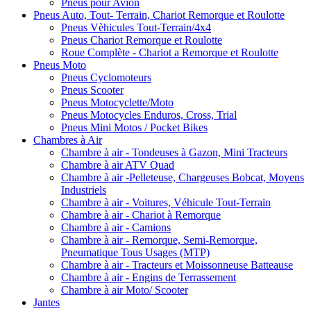
Pneus pour Avion
Pneus Auto, Tout- Terrain, Chariot Remorque et Roulotte
Pneus Vèhicules Tout-Terrain/4x4
Pneus Chariot Remorque et Roulotte
Roue Complète - Chariot a Remorque et Roulotte
Pneus Moto
Pneus Cyclomoteurs
Pneus Scooter
Pneus Motocyclette/Moto
Pneus Motocycles Enduros, Cross, Trial
Pneus Mini Motos / Pocket Bikes
Chambres à Air
Chambre à air - Tondeuses à Gazon, Mini Tracteurs
Chambre à air ATV Quad
Chambre à air -Pelleteuse, Chargeuses Bobcat, Moyens
Industriels
Chambre à air - Voitures, Véhicule Tout-Terrain
Chambre à air - Chariot à Remorque
Chambre à air - Camions
Chambre à air - Remorque, Semi-Remorque,
Pneumatique Tous Usages (MTP)
Chambre à air - Tracteurs et Moissonneuse Batteause
Chambre à air - Engins de Terrassement
Chambre à air Moto/ Scooter
Jantes