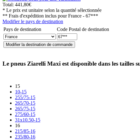
Total:
441,80€
* Le prix est unitaire selon la quantité sélectionnée
** Frais d'expédition inclus pour
France - 67***
Modifier le pays de destination
Pays de destination
Code Postal de destination
Le pneus
Ziarelli Maxi
est disponible dans les tailles s
15
10-15
255/75-15
265/70-15
265/75-15
275/60-15
31x10.50-15
16
215/85-16
235/80-16