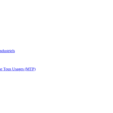
ndustriels
ue Tous Usages (MTP)