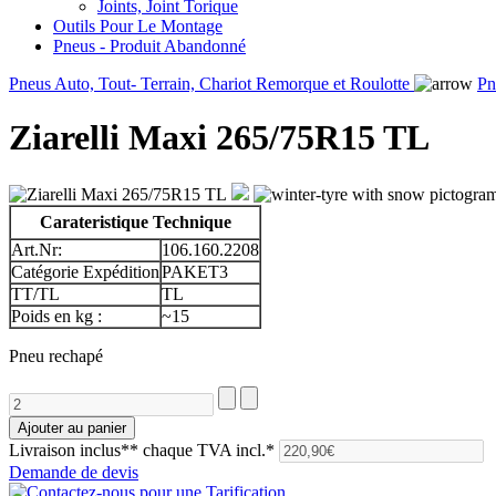
Joints, Joint Torique
Outils Pour Le Montage
Pneus - Produit Abandonné
Pneus Auto, Tout- Terrain, Chariot Remorque et Roulotte
Pn
Ziarelli Maxi 265/75R15 TL
Carateristique Technique
Art.Nr:
106.160.2208
Catégorie Expédition
PAKET3
TT/TL
TL
Poids en kg :
~15
Pneu rechapé
Livraison inclus**
chaque TVA incl.*
Demande de devis