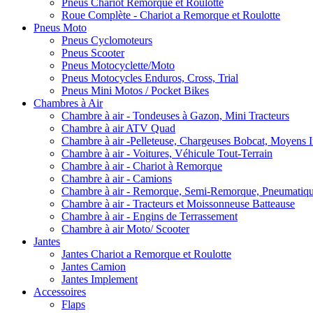
Pneus Chariot Remorque et Roulotte
Roue Complète - Chariot a Remorque et Roulotte
Pneus Moto
Pneus Cyclomoteurs
Pneus Scooter
Pneus Motocyclette/Moto
Pneus Motocycles Enduros, Cross, Trial
Pneus Mini Motos / Pocket Bikes
Chambres à Air
Chambre à air - Tondeuses à Gazon, Mini Tracteurs
Chambre à air ATV Quad
Chambre à air -Pelleteuse, Chargeuses Bobcat, Moyens I
Chambre à air - Voitures, Véhicule Tout-Terrain
Chambre à air - Chariot à Remorque
Chambre à air - Camions
Chambre à air - Remorque, Semi-Remorque, Pneumatiq
Chambre à air - Tracteurs et Moissonneuse Batteause
Chambre à air - Engins de Terrassement
Chambre à air Moto/ Scooter
Jantes
Jantes Chariot a Remorque et Roulotte
Jantes Camion
Jantes Implement
Accessoires
Flaps