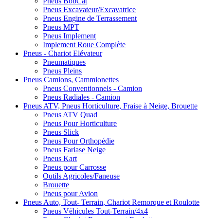
Pneus BobCat
Pneus Excavateur/Excavatrice
Pneus Engine de Terrassement
Pneus MPT
Pneus Implement
Implement Roue Complète
Pneus - Chariot Elévateur
Pneumatiques
Pneus Pleins
Pneus Camions, Cammionettes
Pneus Conventionnels - Camion
Pneus Radiales - Camion
Pneus ATV, Pneus Horticulture, Fraise à Neige, Brouette
Pneus ATV Quad
Pneus Pour Horticulture
Pneus Slick
Pneus Pour Orthopédie
Pneus Fariase Neige
Pneus Kart
Pneus pour Carrosse
Outils Agricoles/Faneuse
Brouette
Pneus pour Avion
Pneus Auto, Tout- Terrain, Chariot Remorque et Roulotte
Pneus Vèhicules Tout-Terrain/4x4