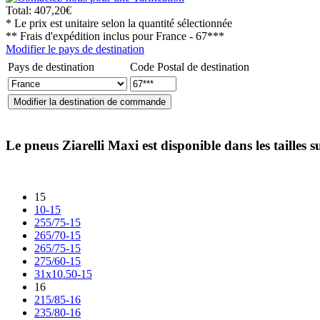
Total:
407,20€
* Le prix est unitaire selon la quantité sélectionnée
** Frais d'expédition inclus pour
France - 67***
Modifier le pays de destination
Pays de destination
Code Postal de destination
Le pneus
Ziarelli Maxi
est disponible dans les tailles s
15
10-15
255/75-15
265/70-15
265/75-15
275/60-15
31x10.50-15
16
215/85-16
235/80-16