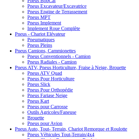
Pneus BobCat
Pneus Excavateur/Excavatrice
Pneus Engine de Terrassement
Pneus MPT
Pneus Implement
Implement Roue Complète
Pneus - Chariot Elévateur
Pneumatiques
Pneus Pleins
Pneus Camions, Cammionettes
Pneus Conventionnels - Camion
Pneus Radiales - Camion
Pneus ATV, Pneus Horticulture, Fraise à Neige, Brouette
Pneus ATV Quad
Pneus Pour Horticulture
Pneus Slick
Pneus Pour Orthopédie
Pneus Fariase Neige
Pneus Kart
Pneus pour Carrosse
Outils Agricoles/Faneuse
Brouette
Pneus pour Avion
Pneus Auto, Tout- Terrain, Chariot Remorque et Roulotte
Pneus Vèhicules Tout-Terrain/4x4