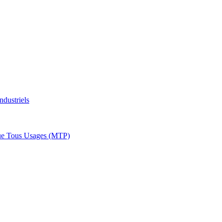
ndustriels
ue Tous Usages (MTP)