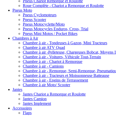
Pneus Chariot Remorque et Roulotte
Roue Complète - Chariot a Remorque et Roulotte
Pneus Moto
Pneus Cyclomoteurs
Pneus Scooter
Pneus Motocyclette/Moto
Pneus Motocycles Enduros, Cross, Trial
Pneus Mini Motos / Pocket Bikes
Chambres à Air
Chambre à air - Tondeuses à Gazon, Mini Tracteurs
Chambre à air ATV Quad
Chambre à air -Pelleteuse, Chargeuses Bobcat, Moyens I
Chambre à air - Voitures, Véhicule Tout-Terrain
Chambre à air - Chariot à Remorque
Chambre à air - Camions
Chambre à air - Remorque, Semi-Remorque, Pneumatiq
Chambre à air - Tracteurs et Moissonneuse Batteause
Chambre à air - Engins de Terrassement
Chambre à air Moto/ Scooter
Jantes
Jantes Chariot a Remorque et Roulotte
Jantes Camion
Jantes Implement
Accessoires
Flaps