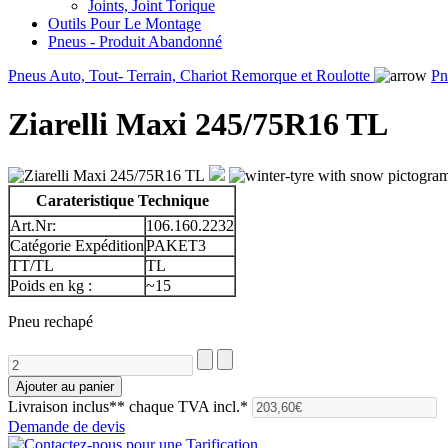
Joints, Joint Torique
Outils Pour Le Montage
Pneus - Produit Abandonné
Pneus Auto, Tout- Terrain, Chariot Remorque et Roulotte
Pn
Ziarelli Maxi 245/75R16 TL
Carateristique Technique
Art.Nr:
106.160.2232
Catégorie Expédition
PAKET3
TT/TL
TL
Poids en kg :
~15
Pneu rechapé
Livraison inclus**
chaque TVA incl.*
Demande de devis