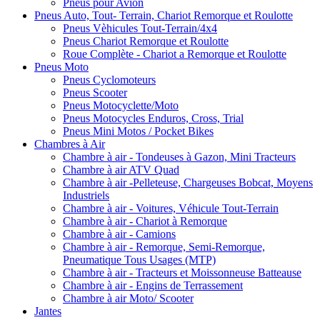
Pneus pour Avion
Pneus Auto, Tout- Terrain, Chariot Remorque et Roulotte
Pneus Vèhicules Tout-Terrain/4x4
Pneus Chariot Remorque et Roulotte
Roue Complète - Chariot a Remorque et Roulotte
Pneus Moto
Pneus Cyclomoteurs
Pneus Scooter
Pneus Motocyclette/Moto
Pneus Motocycles Enduros, Cross, Trial
Pneus Mini Motos / Pocket Bikes
Chambres à Air
Chambre à air - Tondeuses à Gazon, Mini Tracteurs
Chambre à air ATV Quad
Chambre à air -Pelleteuse, Chargeuses Bobcat, Moyens
Industriels
Chambre à air - Voitures, Véhicule Tout-Terrain
Chambre à air - Chariot à Remorque
Chambre à air - Camions
Chambre à air - Remorque, Semi-Remorque,
Pneumatique Tous Usages (MTP)
Chambre à air - Tracteurs et Moissonneuse Batteause
Chambre à air - Engins de Terrassement
Chambre à air Moto/ Scooter
Jantes