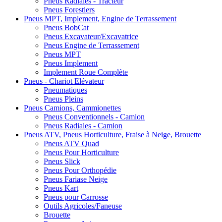
Pneus Radiales - Tracteur
Pneus Forestiers
Pneus MPT, Implement, Engine de Terrassement
Pneus BobCat
Pneus Excavateur/Excavatrice
Pneus Engine de Terrassement
Pneus MPT
Pneus Implement
Implement Roue Complète
Pneus - Chariot Elévateur
Pneumatiques
Pneus Pleins
Pneus Camions, Cammionettes
Pneus Conventionnels - Camion
Pneus Radiales - Camion
Pneus ATV, Pneus Horticulture, Fraise à Neige, Brouette
Pneus ATV Quad
Pneus Pour Horticulture
Pneus Slick
Pneus Pour Orthopédie
Pneus Fariase Neige
Pneus Kart
Pneus pour Carrosse
Outils Agricoles/Faneuse
Brouette