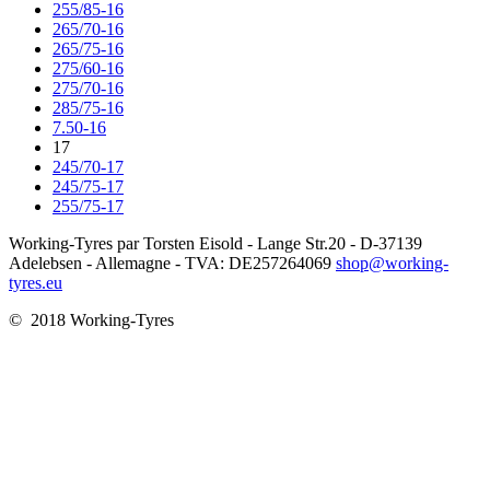
255/85-16
265/70-16
265/75-16
275/60-16
275/70-16
285/75-16
7.50-16
17
245/70-17
245/75-17
255/75-17
Working-Tyres par Torsten Eisold - Lange Str.20 - D-37139
Adelebsen - Allemagne - TVA: DE257264069
shop@working-
tyres.eu
© 2018 Working-Tyres