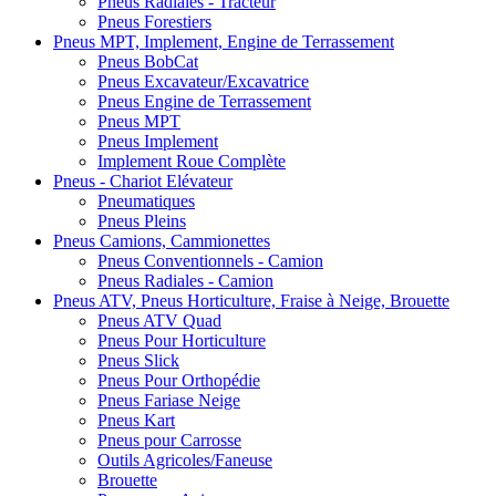
Pneus Radiales - Tracteur
Pneus Forestiers
Pneus MPT, Implement, Engine de Terrassement
Pneus BobCat
Pneus Excavateur/Excavatrice
Pneus Engine de Terrassement
Pneus MPT
Pneus Implement
Implement Roue Complète
Pneus - Chariot Elévateur
Pneumatiques
Pneus Pleins
Pneus Camions, Cammionettes
Pneus Conventionnels - Camion
Pneus Radiales - Camion
Pneus ATV, Pneus Horticulture, Fraise à Neige, Brouette
Pneus ATV Quad
Pneus Pour Horticulture
Pneus Slick
Pneus Pour Orthopédie
Pneus Fariase Neige
Pneus Kart
Pneus pour Carrosse
Outils Agricoles/Faneuse
Brouette