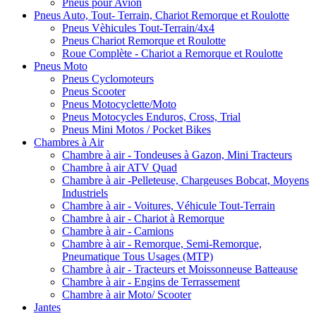
Pneus pour Avion
Pneus Auto, Tout- Terrain, Chariot Remorque et Roulotte
Pneus Vèhicules Tout-Terrain/4x4
Pneus Chariot Remorque et Roulotte
Roue Complète - Chariot a Remorque et Roulotte
Pneus Moto
Pneus Cyclomoteurs
Pneus Scooter
Pneus Motocyclette/Moto
Pneus Motocycles Enduros, Cross, Trial
Pneus Mini Motos / Pocket Bikes
Chambres à Air
Chambre à air - Tondeuses à Gazon, Mini Tracteurs
Chambre à air ATV Quad
Chambre à air -Pelleteuse, Chargeuses Bobcat, Moyens
Industriels
Chambre à air - Voitures, Véhicule Tout-Terrain
Chambre à air - Chariot à Remorque
Chambre à air - Camions
Chambre à air - Remorque, Semi-Remorque,
Pneumatique Tous Usages (MTP)
Chambre à air - Tracteurs et Moissonneuse Batteause
Chambre à air - Engins de Terrassement
Chambre à air Moto/ Scooter
Jantes