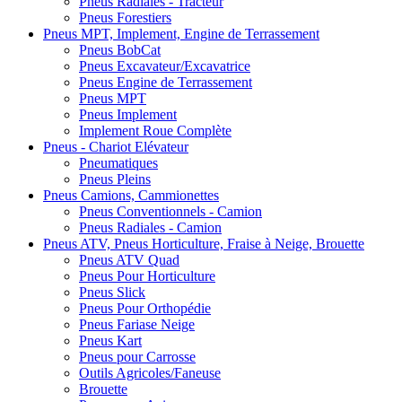
Pneus Radiales - Tracteur
Pneus Forestiers
Pneus MPT, Implement, Engine de Terrassement
Pneus BobCat
Pneus Excavateur/Excavatrice
Pneus Engine de Terrassement
Pneus MPT
Pneus Implement
Implement Roue Complète
Pneus - Chariot Elévateur
Pneumatiques
Pneus Pleins
Pneus Camions, Cammionettes
Pneus Conventionnels - Camion
Pneus Radiales - Camion
Pneus ATV, Pneus Horticulture, Fraise à Neige, Brouette
Pneus ATV Quad
Pneus Pour Horticulture
Pneus Slick
Pneus Pour Orthopédie
Pneus Fariase Neige
Pneus Kart
Pneus pour Carrosse
Outils Agricoles/Faneuse
Brouette