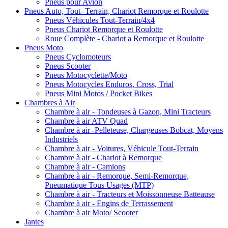
Pneus pour Avion
Pneus Auto, Tout- Terrain, Chariot Remorque et Roulotte
Pneus Vèhicules Tout-Terrain/4x4
Pneus Chariot Remorque et Roulotte
Roue Complète - Chariot a Remorque et Roulotte
Pneus Moto
Pneus Cyclomoteurs
Pneus Scooter
Pneus Motocyclette/Moto
Pneus Motocycles Enduros, Cross, Trial
Pneus Mini Motos / Pocket Bikes
Chambres à Air
Chambre à air - Tondeuses à Gazon, Mini Tracteurs
Chambre à air ATV Quad
Chambre à air -Pelleteuse, Chargeuses Bobcat, Moyens
Industriels
Chambre à air - Voitures, Véhicule Tout-Terrain
Chambre à air - Chariot à Remorque
Chambre à air - Camions
Chambre à air - Remorque, Semi-Remorque,
Pneumatique Tous Usages (MTP)
Chambre à air - Tracteurs et Moissonneuse Batteause
Chambre à air - Engins de Terrassement
Chambre à air Moto/ Scooter
Jantes