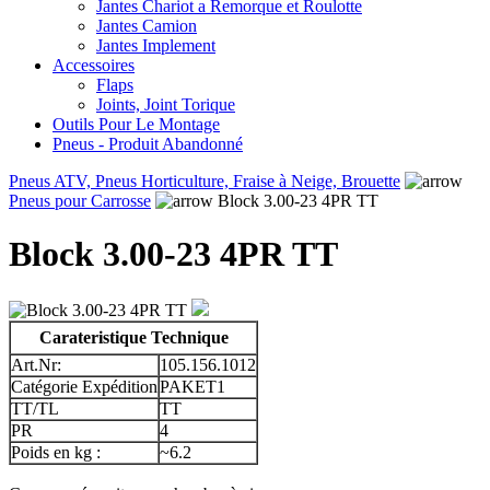
Jantes Chariot a Remorque et Roulotte
Jantes Camion
Jantes Implement
Accessoires
Flaps
Joints, Joint Torique
Outils Pour Le Montage
Pneus - Produit Abandonné
Pneus ATV, Pneus Horticulture, Fraise à Neige, Brouette
Pneus pour Carrosse
Block 3.00-23 4PR TT
Block 3.00-23 4PR TT
Carateristique Technique
Art.Nr:
105.156.1012
Catégorie Expédition
PAKET1
TT/TL
TT
PR
4
Poids en kg :
~6.2