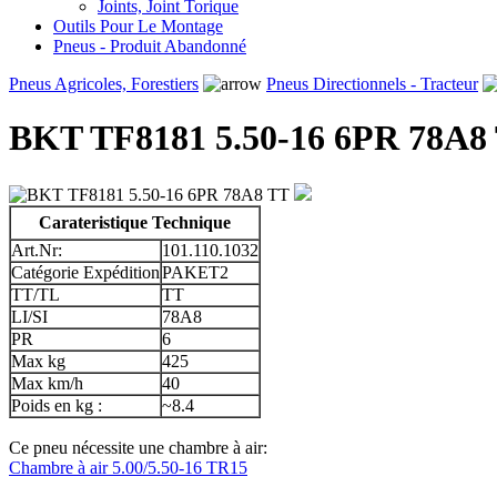
Joints, Joint Torique
Outils Pour Le Montage
Pneus - Produit Abandonné
Pneus Agricoles, Forestiers
Pneus Directionnels - Tracteur
BKT TF8181 5.50-16 6PR 78A8
Carateristique Technique
Art.Nr:
101.110.1032
Catégorie Expédition
PAKET2
TT/TL
TT
LI/SI
78A8
PR
6
Max kg
425
Max km/h
40
Poids en kg :
~8.4
Ce pneu nécessite une chambre à air:
Chambre à air 5.00/5.50-16 TR15