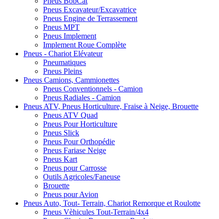
Pneus BobCat
Pneus Excavateur/Excavatrice
Pneus Engine de Terrassement
Pneus MPT
Pneus Implement
Implement Roue Complète
Pneus - Chariot Elévateur
Pneumatiques
Pneus Pleins
Pneus Camions, Cammionettes
Pneus Conventionnels - Camion
Pneus Radiales - Camion
Pneus ATV, Pneus Horticulture, Fraise à Neige, Brouette
Pneus ATV Quad
Pneus Pour Horticulture
Pneus Slick
Pneus Pour Orthopédie
Pneus Fariase Neige
Pneus Kart
Pneus pour Carrosse
Outils Agricoles/Faneuse
Brouette
Pneus pour Avion
Pneus Auto, Tout- Terrain, Chariot Remorque et Roulotte
Pneus Vèhicules Tout-Terrain/4x4