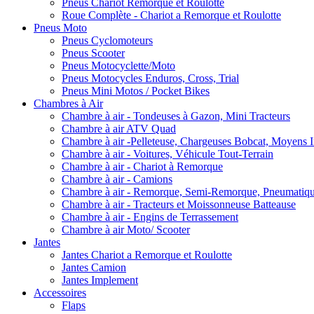
Pneus Chariot Remorque et Roulotte
Roue Complète - Chariot a Remorque et Roulotte
Pneus Moto
Pneus Cyclomoteurs
Pneus Scooter
Pneus Motocyclette/Moto
Pneus Motocycles Enduros, Cross, Trial
Pneus Mini Motos / Pocket Bikes
Chambres à Air
Chambre à air - Tondeuses à Gazon, Mini Tracteurs
Chambre à air ATV Quad
Chambre à air -Pelleteuse, Chargeuses Bobcat, Moyens I
Chambre à air - Voitures, Véhicule Tout-Terrain
Chambre à air - Chariot à Remorque
Chambre à air - Camions
Chambre à air - Remorque, Semi-Remorque, Pneumatiq
Chambre à air - Tracteurs et Moissonneuse Batteause
Chambre à air - Engins de Terrassement
Chambre à air Moto/ Scooter
Jantes
Jantes Chariot a Remorque et Roulotte
Jantes Camion
Jantes Implement
Accessoires
Flaps