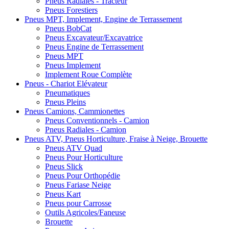
Pneus Radiales - Tracteur
Pneus Forestiers
Pneus MPT, Implement, Engine de Terrassement
Pneus BobCat
Pneus Excavateur/Excavatrice
Pneus Engine de Terrassement
Pneus MPT
Pneus Implement
Implement Roue Complète
Pneus - Chariot Elévateur
Pneumatiques
Pneus Pleins
Pneus Camions, Cammionettes
Pneus Conventionnels - Camion
Pneus Radiales - Camion
Pneus ATV, Pneus Horticulture, Fraise à Neige, Brouette
Pneus ATV Quad
Pneus Pour Horticulture
Pneus Slick
Pneus Pour Orthopédie
Pneus Fariase Neige
Pneus Kart
Pneus pour Carrosse
Outils Agricoles/Faneuse
Brouette