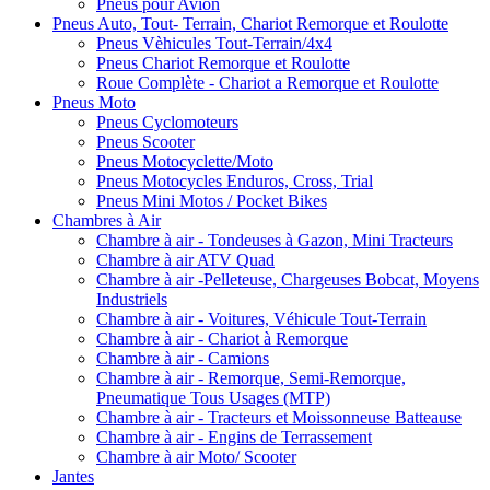
Pneus pour Avion
Pneus Auto, Tout- Terrain, Chariot Remorque et Roulotte
Pneus Vèhicules Tout-Terrain/4x4
Pneus Chariot Remorque et Roulotte
Roue Complète - Chariot a Remorque et Roulotte
Pneus Moto
Pneus Cyclomoteurs
Pneus Scooter
Pneus Motocyclette/Moto
Pneus Motocycles Enduros, Cross, Trial
Pneus Mini Motos / Pocket Bikes
Chambres à Air
Chambre à air - Tondeuses à Gazon, Mini Tracteurs
Chambre à air ATV Quad
Chambre à air -Pelleteuse, Chargeuses Bobcat, Moyens
Industriels
Chambre à air - Voitures, Véhicule Tout-Terrain
Chambre à air - Chariot à Remorque
Chambre à air - Camions
Chambre à air - Remorque, Semi-Remorque,
Pneumatique Tous Usages (MTP)
Chambre à air - Tracteurs et Moissonneuse Batteause
Chambre à air - Engins de Terrassement
Chambre à air Moto/ Scooter
Jantes