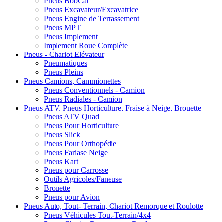
Pneus BobCat
Pneus Excavateur/Excavatrice
Pneus Engine de Terrassement
Pneus MPT
Pneus Implement
Implement Roue Complète
Pneus - Chariot Elévateur
Pneumatiques
Pneus Pleins
Pneus Camions, Cammionettes
Pneus Conventionnels - Camion
Pneus Radiales - Camion
Pneus ATV, Pneus Horticulture, Fraise à Neige, Brouette
Pneus ATV Quad
Pneus Pour Horticulture
Pneus Slick
Pneus Pour Orthopédie
Pneus Fariase Neige
Pneus Kart
Pneus pour Carrosse
Outils Agricoles/Faneuse
Brouette
Pneus pour Avion
Pneus Auto, Tout- Terrain, Chariot Remorque et Roulotte
Pneus Vèhicules Tout-Terrain/4x4