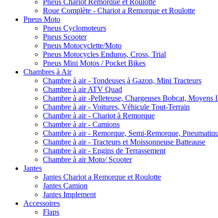
Pneus Chariot Remorque et Roulotte
Roue Complète - Chariot a Remorque et Roulotte
Pneus Moto
Pneus Cyclomoteurs
Pneus Scooter
Pneus Motocyclette/Moto
Pneus Motocycles Enduros, Cross, Trial
Pneus Mini Motos / Pocket Bikes
Chambres à Air
Chambre à air - Tondeuses à Gazon, Mini Tracteurs
Chambre à air ATV Quad
Chambre à air -Pelleteuse, Chargeuses Bobcat, Moyens I
Chambre à air - Voitures, Véhicule Tout-Terrain
Chambre à air - Chariot à Remorque
Chambre à air - Camions
Chambre à air - Remorque, Semi-Remorque, Pneumatiq
Chambre à air - Tracteurs et Moissonneuse Batteause
Chambre à air - Engins de Terrassement
Chambre à air Moto/ Scooter
Jantes
Jantes Chariot a Remorque et Roulotte
Jantes Camion
Jantes Implement
Accessoires
Flaps