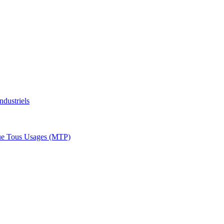
ndustriels
ue Tous Usages (MTP)