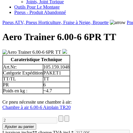
Joints, Joint Torique
Outils Pour Le Montage
Pneus - Produit Abandonné
Pneus ATV, Pneus Horticulture, Fraise à Neige, Brouette
Pn
Aero Trainer 6.00-6 6PR TT
Carateristique Technique
Art.Nr:
105.159.1048
Catégorie Expédition
PAKET1
TT/TL
TT
PR
6
Poids en kg :
~4.7
Ce pneu nécessite une chambre à air:
Chambre à air 6.00-6 Airplain TR20
Livraison inclus**
chaque TVA incl.*