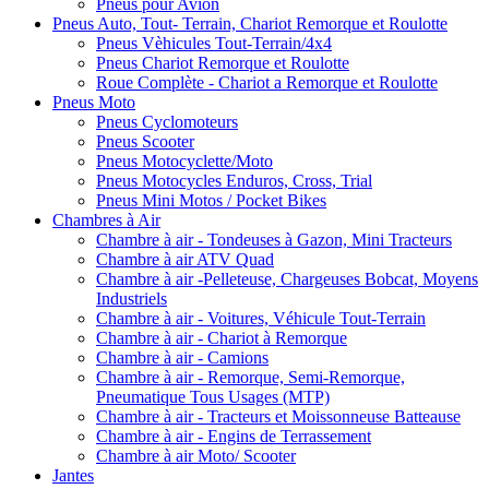
Pneus pour Avion
Pneus Auto, Tout- Terrain, Chariot Remorque et Roulotte
Pneus Vèhicules Tout-Terrain/4x4
Pneus Chariot Remorque et Roulotte
Roue Complète - Chariot a Remorque et Roulotte
Pneus Moto
Pneus Cyclomoteurs
Pneus Scooter
Pneus Motocyclette/Moto
Pneus Motocycles Enduros, Cross, Trial
Pneus Mini Motos / Pocket Bikes
Chambres à Air
Chambre à air - Tondeuses à Gazon, Mini Tracteurs
Chambre à air ATV Quad
Chambre à air -Pelleteuse, Chargeuses Bobcat, Moyens
Industriels
Chambre à air - Voitures, Véhicule Tout-Terrain
Chambre à air - Chariot à Remorque
Chambre à air - Camions
Chambre à air - Remorque, Semi-Remorque,
Pneumatique Tous Usages (MTP)
Chambre à air - Tracteurs et Moissonneuse Batteause
Chambre à air - Engins de Terrassement
Chambre à air Moto/ Scooter
Jantes