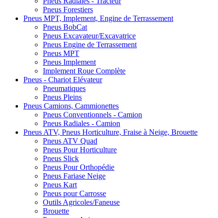
Pneus Radiales - Tracteur
Pneus Forestiers
Pneus MPT, Implement, Engine de Terrassement
Pneus BobCat
Pneus Excavateur/Excavatrice
Pneus Engine de Terrassement
Pneus MPT
Pneus Implement
Implement Roue Complète
Pneus - Chariot Elévateur
Pneumatiques
Pneus Pleins
Pneus Camions, Cammionettes
Pneus Conventionnels - Camion
Pneus Radiales - Camion
Pneus ATV, Pneus Horticulture, Fraise à Neige, Brouette
Pneus ATV Quad
Pneus Pour Horticulture
Pneus Slick
Pneus Pour Orthopédie
Pneus Fariase Neige
Pneus Kart
Pneus pour Carrosse
Outils Agricoles/Faneuse
Brouette