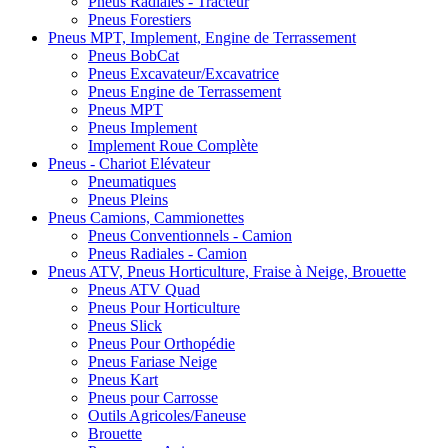
Pneus Radiales - Tracteur
Pneus Forestiers
Pneus MPT, Implement, Engine de Terrassement
Pneus BobCat
Pneus Excavateur/Excavatrice
Pneus Engine de Terrassement
Pneus MPT
Pneus Implement
Implement Roue Complète
Pneus - Chariot Elévateur
Pneumatiques
Pneus Pleins
Pneus Camions, Cammionettes
Pneus Conventionnels - Camion
Pneus Radiales - Camion
Pneus ATV, Pneus Horticulture, Fraise à Neige, Brouette
Pneus ATV Quad
Pneus Pour Horticulture
Pneus Slick
Pneus Pour Orthopédie
Pneus Fariase Neige
Pneus Kart
Pneus pour Carrosse
Outils Agricoles/Faneuse
Brouette