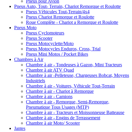
Pneus pour Avion
Pneus Auto, Tout- Terrain, Chariot Remorque et Roulotte
Pneus Vèhicules Tout-Terrain/4x4
Pneus Chariot Remorque et Roulotte
Roue Complète - Chariot a Remorque et Roulotte
Pneus Moto
Pneus Cyclomoteurs
Pneus Scooter
Pneus Motocyclette/Moto
Pneus Motocycles Enduros, Cross, Trial
Pneus Mini Motos / Pocket Bikes
Chambres à Air
Chambre à air - Tondeuses à Gazon, Mini Tracteurs
Chambre à air ATV Quad
Chambre à air -Pelleteuse, Chargeuses Bobcat, Moyens
Industriels
Chambre à air - Voitures, Véhicule Tout-Terrain
Chambre à air - Chariot à Remorque
Chambre à air - Camions
Chambre à air - Remorque, Semi-Remorque,
Pneumatique Tous Usages (MTP)
Chambre à air - Tracteurs et Moissonneuse Batteause
Chambre à air - Engins de Terrassement
Chambre à air Moto/ Scooter
Jantes