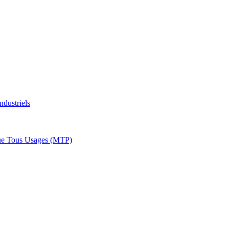
ndustriels
ue Tous Usages (MTP)