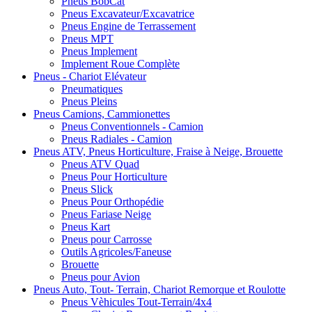
Pneus BobCat
Pneus Excavateur/Excavatrice
Pneus Engine de Terrassement
Pneus MPT
Pneus Implement
Implement Roue Complète
Pneus - Chariot Elévateur
Pneumatiques
Pneus Pleins
Pneus Camions, Cammionettes
Pneus Conventionnels - Camion
Pneus Radiales - Camion
Pneus ATV, Pneus Horticulture, Fraise à Neige, Brouette
Pneus ATV Quad
Pneus Pour Horticulture
Pneus Slick
Pneus Pour Orthopédie
Pneus Fariase Neige
Pneus Kart
Pneus pour Carrosse
Outils Agricoles/Faneuse
Brouette
Pneus pour Avion
Pneus Auto, Tout- Terrain, Chariot Remorque et Roulotte
Pneus Vèhicules Tout-Terrain/4x4