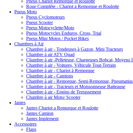
Pneus Chariot Remorque et Roulotte
Roue Complète - Chariot a Remorque et Roulotte
Pneus Moto
Pneus Cyclomoteurs
Pneus Scooter
Pneus Motocyclette/Moto
Pneus Motocycles Enduros, Cross, Trial
Pneus Mini Motos / Pocket Bikes
Chambres à Air
Chambre à air - Tondeuses à Gazon, Mini Tracteurs
Chambre à air ATV Quad
Chambre à air -Pelleteuse, Chargeuses Bobcat, Moyens I
Chambre à air - Voitures, Véhicule Tout-Terrain
Chambre à air - Chariot à Remorque
Chambre à air - Camions
Chambre à air - Remorque, Semi-Remorque, Pneumatiq
Chambre à air - Tracteurs et Moissonneuse Batteause
Chambre à air - Engins de Terrassement
Chambre à air Moto/ Scooter
Jantes
Jantes Chariot a Remorque et Roulotte
Jantes Camion
Jantes Implement
Accessoires
Flaps