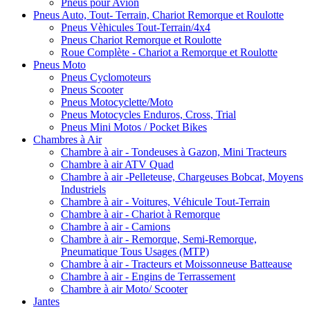
Pneus pour Avion
Pneus Auto, Tout- Terrain, Chariot Remorque et Roulotte
Pneus Vèhicules Tout-Terrain/4x4
Pneus Chariot Remorque et Roulotte
Roue Complète - Chariot a Remorque et Roulotte
Pneus Moto
Pneus Cyclomoteurs
Pneus Scooter
Pneus Motocyclette/Moto
Pneus Motocycles Enduros, Cross, Trial
Pneus Mini Motos / Pocket Bikes
Chambres à Air
Chambre à air - Tondeuses à Gazon, Mini Tracteurs
Chambre à air ATV Quad
Chambre à air -Pelleteuse, Chargeuses Bobcat, Moyens
Industriels
Chambre à air - Voitures, Véhicule Tout-Terrain
Chambre à air - Chariot à Remorque
Chambre à air - Camions
Chambre à air - Remorque, Semi-Remorque,
Pneumatique Tous Usages (MTP)
Chambre à air - Tracteurs et Moissonneuse Batteause
Chambre à air - Engins de Terrassement
Chambre à air Moto/ Scooter
Jantes