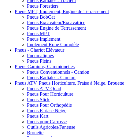
Pneus Radiales - Tracteur
Pneus Forestiers
Pneus MPT, Implement, Engine de Terrassement
Pneus BobCat
Pneus Excavateur/Excavatrice
Pneus Engine de Terrassement
Pneus MPT
Pneus Implement
Implement Roue Complète
Pneus - Chariot Elévateur
Pneumatiques
Pneus Pleins
Pneus Camions, Cammionettes
Pneus Conventionnels - Camion
Pneus Radiales - Camion
Pneus ATV, Pneus Horticulture, Fraise à Neige, Brouette
Pneus ATV Quad
Pneus Pour Horticulture
Pneus Slick
Pneus Pour Orthopédie
Pneus Fariase Neige
Pneus Kart
Pneus pour Carrosse
Outils Agricoles/Faneuse
Brouette