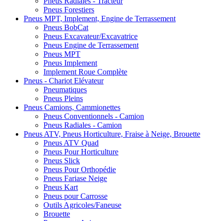
Pneus Radiales - Tracteur
Pneus Forestiers
Pneus MPT, Implement, Engine de Terrassement
Pneus BobCat
Pneus Excavateur/Excavatrice
Pneus Engine de Terrassement
Pneus MPT
Pneus Implement
Implement Roue Complète
Pneus - Chariot Elévateur
Pneumatiques
Pneus Pleins
Pneus Camions, Cammionettes
Pneus Conventionnels - Camion
Pneus Radiales - Camion
Pneus ATV, Pneus Horticulture, Fraise à Neige, Brouette
Pneus ATV Quad
Pneus Pour Horticulture
Pneus Slick
Pneus Pour Orthopédie
Pneus Fariase Neige
Pneus Kart
Pneus pour Carrosse
Outils Agricoles/Faneuse
Brouette