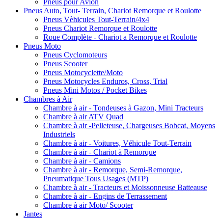
Pneus pour Avion
Pneus Auto, Tout- Terrain, Chariot Remorque et Roulotte
Pneus Vèhicules Tout-Terrain/4x4
Pneus Chariot Remorque et Roulotte
Roue Complète - Chariot a Remorque et Roulotte
Pneus Moto
Pneus Cyclomoteurs
Pneus Scooter
Pneus Motocyclette/Moto
Pneus Motocycles Enduros, Cross, Trial
Pneus Mini Motos / Pocket Bikes
Chambres à Air
Chambre à air - Tondeuses à Gazon, Mini Tracteurs
Chambre à air ATV Quad
Chambre à air -Pelleteuse, Chargeuses Bobcat, Moyens
Industriels
Chambre à air - Voitures, Véhicule Tout-Terrain
Chambre à air - Chariot à Remorque
Chambre à air - Camions
Chambre à air - Remorque, Semi-Remorque,
Pneumatique Tous Usages (MTP)
Chambre à air - Tracteurs et Moissonneuse Batteause
Chambre à air - Engins de Terrassement
Chambre à air Moto/ Scooter
Jantes