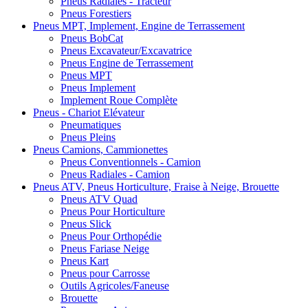
Pneus Radiales - Tracteur
Pneus Forestiers
Pneus MPT, Implement, Engine de Terrassement
Pneus BobCat
Pneus Excavateur/Excavatrice
Pneus Engine de Terrassement
Pneus MPT
Pneus Implement
Implement Roue Complète
Pneus - Chariot Elévateur
Pneumatiques
Pneus Pleins
Pneus Camions, Cammionettes
Pneus Conventionnels - Camion
Pneus Radiales - Camion
Pneus ATV, Pneus Horticulture, Fraise à Neige, Brouette
Pneus ATV Quad
Pneus Pour Horticulture
Pneus Slick
Pneus Pour Orthopédie
Pneus Fariase Neige
Pneus Kart
Pneus pour Carrosse
Outils Agricoles/Faneuse
Brouette