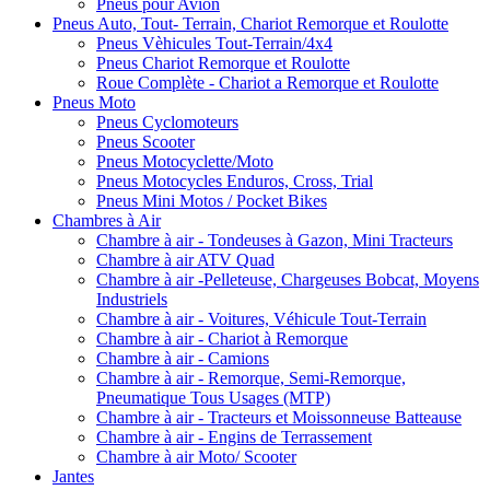
Pneus pour Avion
Pneus Auto, Tout- Terrain, Chariot Remorque et Roulotte
Pneus Vèhicules Tout-Terrain/4x4
Pneus Chariot Remorque et Roulotte
Roue Complète - Chariot a Remorque et Roulotte
Pneus Moto
Pneus Cyclomoteurs
Pneus Scooter
Pneus Motocyclette/Moto
Pneus Motocycles Enduros, Cross, Trial
Pneus Mini Motos / Pocket Bikes
Chambres à Air
Chambre à air - Tondeuses à Gazon, Mini Tracteurs
Chambre à air ATV Quad
Chambre à air -Pelleteuse, Chargeuses Bobcat, Moyens
Industriels
Chambre à air - Voitures, Véhicule Tout-Terrain
Chambre à air - Chariot à Remorque
Chambre à air - Camions
Chambre à air - Remorque, Semi-Remorque,
Pneumatique Tous Usages (MTP)
Chambre à air - Tracteurs et Moissonneuse Batteause
Chambre à air - Engins de Terrassement
Chambre à air Moto/ Scooter
Jantes