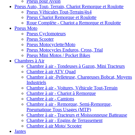
Pneus pour Avion
Pneus Auto, Tout- Terrain, Chariot Remorque et Roulotte
Pneus Vèhicules Tout-Terrain/4x4
Pneus Chariot Remorque et Roulotte
Roue Complète - Chariot a Remorque et Roulotte
Pneus Moto
Pneus Cyclomoteurs
Pneus Scooter
Pneus Motocyclette/Moto
Pneus Motocycles Enduros, Cross, Trial
Pneus Mini Motos / Pocket Bikes
Chambres à Air
Chambre à air - Tondeuses à Gazon, Mini Tracteurs
Chambre à air ATV Quad
Chambre à air -Pelleteuse, Chargeuses Bobcat, Moyens
Industriels
Chambre à air - Voitures, Véhicule Tout-Terrain
Chambre à air - Chariot à Remorque
Chambre à air - Camions
Chambre à air - Remorque, Semi-Remorque,
Pneumatique Tous Usages (MTP)
Chambre à air - Tracteurs et Moissonneuse Batteause
Chambre à air - Engins de Terrassement
Chambre à air Moto/ Scooter
Jantes