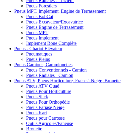
Pneus Radiales - Tracteur
Pneus Forestiers
Pneus MPT, Implement, Engine de Terrassement
Pneus BobCat
Pneus Excavateur/Excavatrice
Pneus Engine de Terrassement
Pneus MPT
Pneus Implement
Implement Roue Complète
Pneus - Chariot Elévateur
Pneumatiques
Pneus Pleins
Pneus Camions, Cammionettes
Pneus Conventionnels - Camion
Pneus Radiales - Camion
Pneus ATV, Pneus Horticulture, Fraise à Neige, Brouette
Pneus ATV Quad
Pneus Pour Horticulture
Pneus Slick
Pneus Pour Orthopédie
Pneus Fariase Neige
Pneus Kart
Pneus pour Carrosse
Outils Agricoles/Faneuse
Brouette