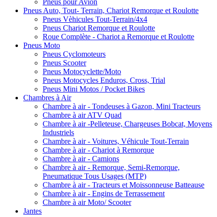
Pneus pour Avion
Pneus Auto, Tout- Terrain, Chariot Remorque et Roulotte
Pneus Vèhicules Tout-Terrain/4x4
Pneus Chariot Remorque et Roulotte
Roue Complète - Chariot a Remorque et Roulotte
Pneus Moto
Pneus Cyclomoteurs
Pneus Scooter
Pneus Motocyclette/Moto
Pneus Motocycles Enduros, Cross, Trial
Pneus Mini Motos / Pocket Bikes
Chambres à Air
Chambre à air - Tondeuses à Gazon, Mini Tracteurs
Chambre à air ATV Quad
Chambre à air -Pelleteuse, Chargeuses Bobcat, Moyens
Industriels
Chambre à air - Voitures, Véhicule Tout-Terrain
Chambre à air - Chariot à Remorque
Chambre à air - Camions
Chambre à air - Remorque, Semi-Remorque,
Pneumatique Tous Usages (MTP)
Chambre à air - Tracteurs et Moissonneuse Batteause
Chambre à air - Engins de Terrassement
Chambre à air Moto/ Scooter
Jantes