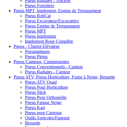
Pneus Radiales - Tracteur
Pneus Forestiers
Pneus MPT, Implement, Engine de Terrassement
Pneus BobCat
Pneus Excavateur/Excavatrice
Pneus Engine de Terrassement
Pneus MPT
Pneus Implement
Implement Roue Complète
Pneus - Chariot Elévateur
Pneumatiques
Pneus Pleins
Pneus Camions, Cammionettes
Pneus Conventionnels - Camion
Pneus Radiales - Camion
Pneus ATV, Pneus Horticulture, Fraise à Neige, Brouette
Pneus ATV Quad
Pneus Pour Horticulture
Pneus Slick
Pneus Pour Orthopédie
Pneus Fariase Neige
Pneus Kart
Pneus pour Carrosse
Outils Agricoles/Faneuse
Brouette